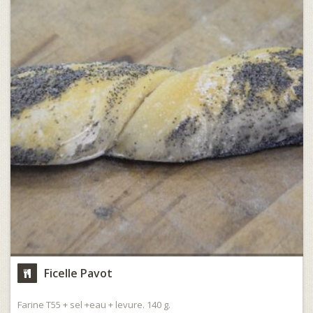
Ficelle Pavot
Farine T55 + sel +eau + levure. 140 g.