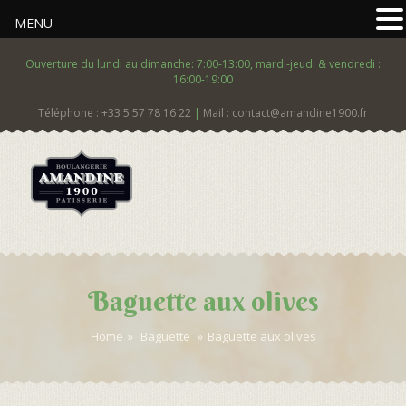
MENU
Ouverture du lundi au dimanche: 7:00-13:00, mardi-jeudi & vendredi :
16:00-19:00
Téléphone : +33 5 57 78 16 22
|
Mail : contact@amandine1900.fr
Baguette aux olives
Home
»
Baguette
»
Baguette aux olives