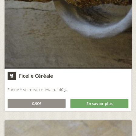
Ficelle Céréale
Farine + sel + eau + levain. 140 g.
0.90€
En savoir plus