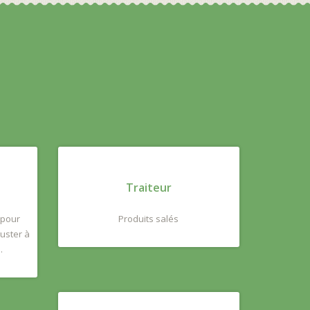
Traiteur
 pour
Produits salés
uster à
.