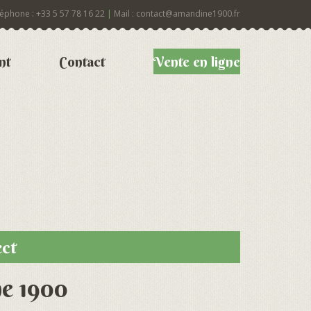
éphone : +33 5 57 78 16 22
|
Mail : contact@amandine1900.fr
nt
Contact
Vente en ligne
ect
ne 1900