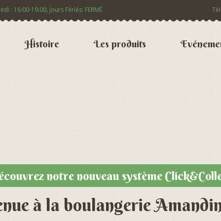
i : 16:00-19:00, Jours Fériés: FERMÉ
Tél
Histoire
Les produits
Evéneme
couvrez notre nouveau système Click&Coll
nue à la boulangerie Amandi