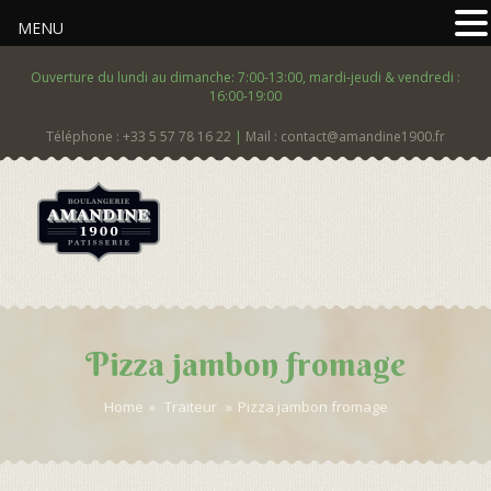
MENU
Ouverture du lundi au dimanche: 7:00-13:00, mardi-jeudi & vendredi :
16:00-19:00
Téléphone : +33 5 57 78 16 22
|
Mail : contact@amandine1900.fr
Pizza jambon fromage
Home
»
Traiteur
»
Pizza jambon fromage