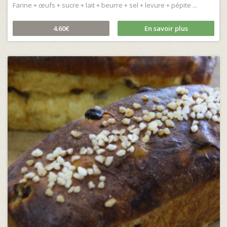
Farine + œufs + sucre + lait + beurre + sel + levure + pépite ...
4.60€
En savoir plus