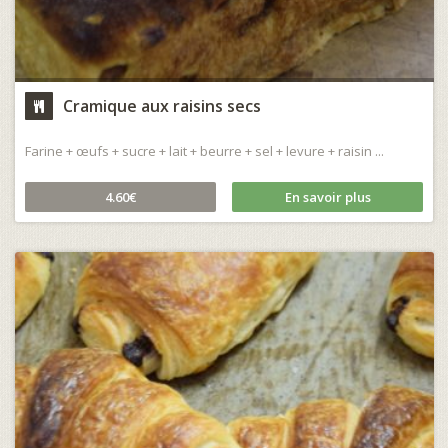
Cramique aux raisins secs
Farine + œufs + sucre + lait + beurre + sel + levure + raisin ...
4.60€
En savoir plus