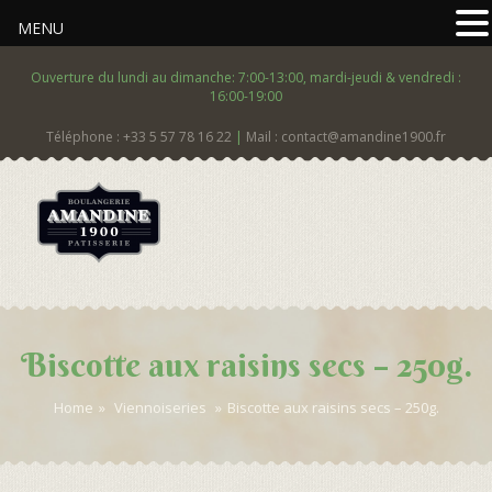
MENU
Ouverture du lundi au dimanche: 7:00-13:00, mardi-jeudi & vendredi :
16:00-19:00
Téléphone : +33 5 57 78 16 22
|
Mail : contact@amandine1900.fr
Biscotte aux raisins secs – 250g.
Home
»
Viennoiseries
»
Biscotte aux raisins secs – 250g.