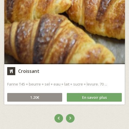
Croissant
Farine T45 + beurre + sel + eau + lait + sucre + levure. 70 ...
1.20€
En savoir plus