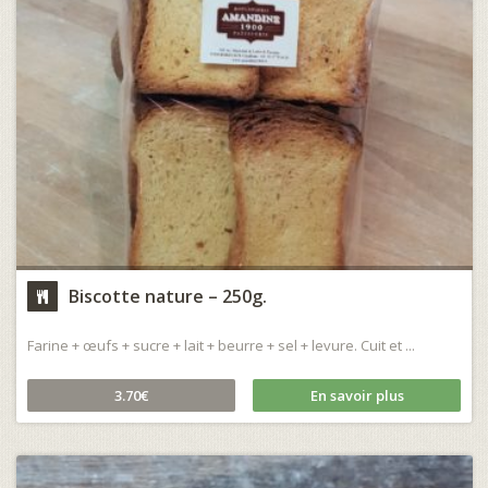
Biscotte nature – 250g.
Farine + œufs + sucre + lait + beurre + sel + levure. Cuit et ...
3.70€
En savoir plus